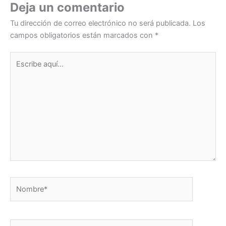
n
o
p
Deja un comentario
o
p
Tu dirección de correo electrónico no será publicada.
Los
k
campos obligatorios están marcados con
*
Escribe
aquí...
Nombre*
Correo