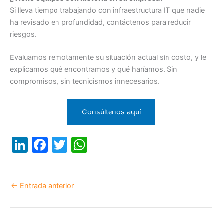
Si lleva tiempo trabajando con infraestructura IT que nadie
ha revisado en profundidad, contáctenos para reducir
riesgos.
Evaluamos remotamente su situación actual sin costo, y le
explicamos qué encontramos y qué haríamos. Sin
compromisos, sin tecnicismos innecesarios.
Consúltenos aquí
Li
F
T
W
n
a
w
h
k
c
itt
at
←
Entrada anterior
e
e
er
s
dI
b
A