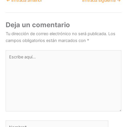
←
Entrada anterior
Entrada siguiente
→
e
e
er
s
dI
b
A
n
o
p
Deja un comentario
o
p
Tu dirección de correo electrónico no será publicada.
Los
k
campos obligatorios están marcados con
*
Escribe
aquí...
Nombre*