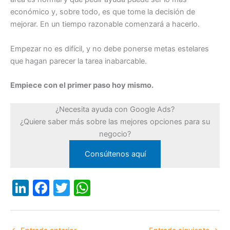
económico y, sobre todo, es que tome la decisión de
mejorar. En un tiempo razonable comenzará a hacerlo.
Empezar no es difícil, y no debe ponerse metas estelares
que hagan parecer la tarea inabarcable.
Empiece con el primer paso hoy mismo.
¿Necesita ayuda con Google Ads?
¿Quiere saber más sobre las mejores opciones para su
negocio?
Consúltenos aquí
Li
F
T
W
n
a
w
h
k
c
itt
at