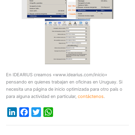
En IDEARIUS creamos «www.idearius.com/inicio»
pensando en quienes trabajan en oficinas en Uruguay. Si
necesita una página de inicio optimizada para otro país o
para alguna actividad en particular,
contáctenos
.
Li
F
T
W
n
a
w
h
k
c
itt
at