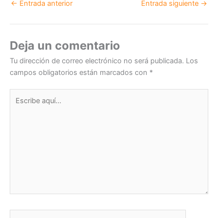
←
Entrada anterior
Entrada siguiente
→
e
e
er
s
dI
b
A
n
o
p
Deja un comentario
o
p
Tu dirección de correo electrónico no será publicada.
Los
k
campos obligatorios están marcados con
*
Escribe
aquí...
Nombre*