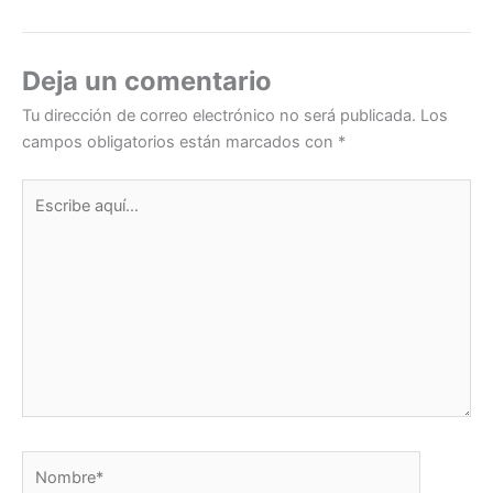
dI
b
A
n
o
p
Deja un comentario
o
p
Tu dirección de correo electrónico no será publicada.
Los
k
campos obligatorios están marcados con
*
Escribe
aquí...
Nombre*