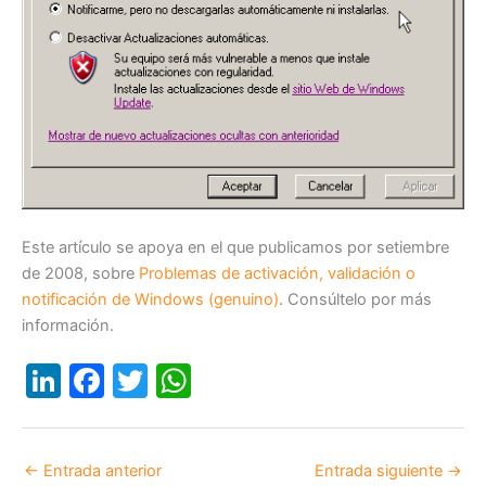
Este artículo se apoya en el que publicamos por setiembre
de 2008, sobre
Problemas de activación, validación o
notificación de Windows (genuino)
. Consúltelo por más
información.
Li
F
T
W
n
a
w
h
k
c
itt
at
←
Entrada anterior
Entrada siguiente
→
e
e
er
s