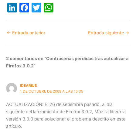
Li
F
T
W
n
a
w
h
k
c
itt
at
←
Entrada anterior
Entrada siguiente
→
e
e
er
s
dI
b
A
n
o
p
2 comentarios en “Contraseñas perdidas tras actualizar a
o
p
Firefox 3.0.2”
k
IDEARIUS
1 DE OCTUBRE DE 2008 A LAS 15:35
ACTUALIZACIÓN: El 26 de setiembre pasado, al día
siguiente del lanzamiento de Firefox 3.0.2, Mozilla liberó la
versión 3.0.3 para solucionar el problema descrito en este
artículo.