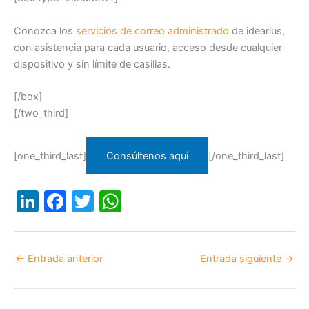
Conozca los
servicios de correo administrado
de idearius,
con asistencia para cada usuario, acceso desde cualquier
dispositivo y sin límite de casillas.
[/box]
[/two_third]
[one_third_last]
Consúltenos aquí
[/one_third_last]
Li
F
T
W
n
a
w
h
k
c
itt
at
←
Entrada anterior
Entrada siguiente
→
e
e
er
s
dI
b
A