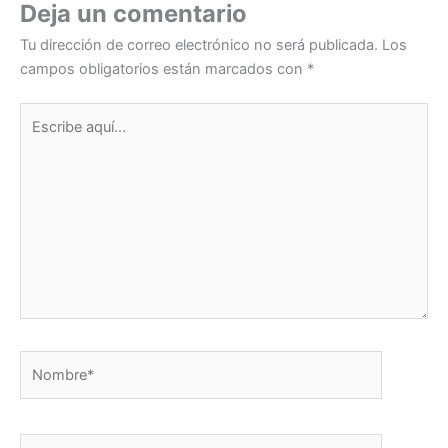
n
o
p
Deja un comentario
o
p
Tu dirección de correo electrónico no será publicada.
Los
k
campos obligatorios están marcados con
*
Escribe
aquí...
Nombre*
Correo