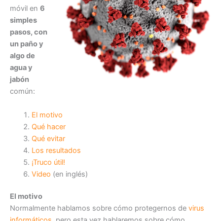
móvil en
6
simples
pasos, con
un paño y
algo de
agua y
jabón
común:
El motivo
Qué hacer
Qué evitar
Los resultados
¡Truco útil!
Video
(en inglés)
El motivo
Normalmente hablamos sobre cómo protegernos de
virus
informáticos
, pero esta vez hablaremos sobre cómo