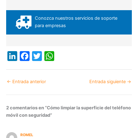
Conozca nuestros servicios de soporte
para empresas
Li
F
T
W
n
a
w
h
k
c
itt
at
←
Entrada anterior
Entrada siguiente
→
e
e
er
s
dI
b
A
n
o
p
2 comentarios en “Cómo limpiar la superficie del teléfono
o
p
móvil con seguridad”
k
ROMEL